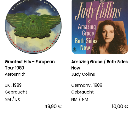
Greatest Hits - European
Amazing Grace / Both Sides
Tour 1989
Now
Aerosmith
Judy Collins
UK
,
1989
Germany
,
1989
Gebraucht
Gebraucht
NM /
EX
NM /
NM
49,90 €
10,00 €