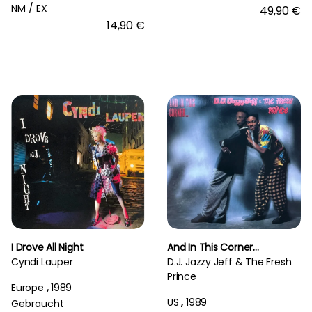
NM /
EX
49,90 €
14,90 €
I Drove All Night
And In This Corner...
Cyndi Lauper
D.J. Jazzy Jeff & The Fresh
Prince
Europe
,
1989
US
,
1989
Gebraucht