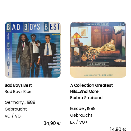
Bad Boys Best
A Collection Greatest
Bad Boys Blue
Hits...And More
Barbra Streisand
Germany
,
1989
Europe
,
1989
Gebraucht
Gebraucht
VG /
VG+
EX /
VG+
34,90 €
14,90 €