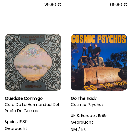
29,90 €
69,90 €
Quedate Conmigo
Go The Hack
Coro De La Hermandad Del
Cosmic Psychos
Rocío De Camas
UK & Europe
,
1989
Spain
,
1989
Gebraucht
Gebraucht
NM /
EX