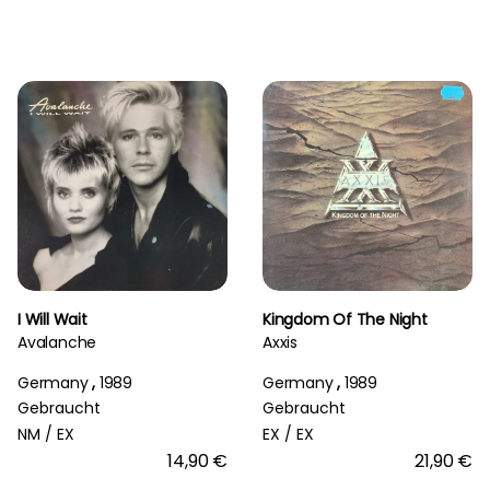
I Will Wait
Kingdom Of The Night
Avalanche
Axxis
Germany
,
1989
Germany
,
1989
Gebraucht
Gebraucht
NM /
EX
EX /
EX
14,90 €
21,90 €