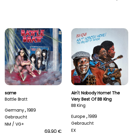
same
Ain't Nobody Home! The
Battle Bratt
Very Best Of BB King
BB King
Germany
,
1989
Europe
,
1989
Gebraucht
Gebraucht
NM /
VG+
EX
69,90 €