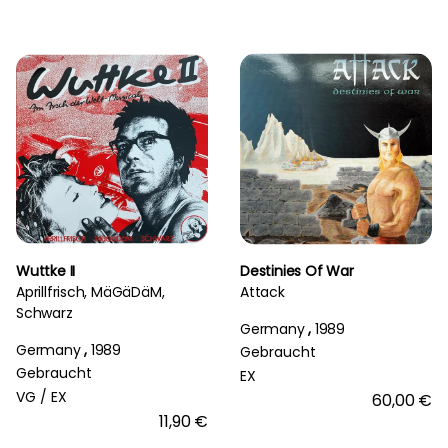
Wuttke II
Destinies Of War
Aprillfrisch, MäGäDäM,
Attack
Schwarz
Germany
,
1989
Germany
,
1989
Gebraucht
Gebraucht
EX
VG /
EX
60,00 €
11,90 €