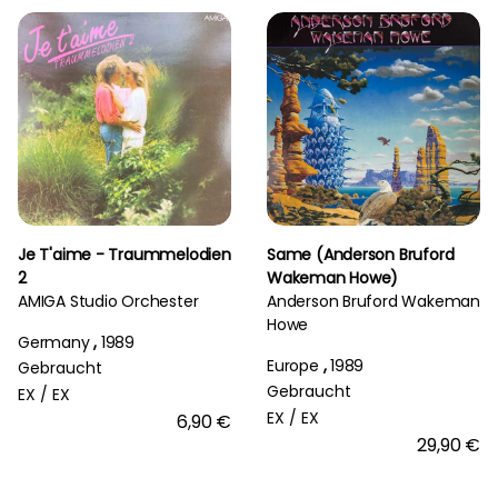
Je T'aime - Traummelodien
Same (Anderson Bruford
2
Wakeman Howe)
AMIGA Studio Orchester
Anderson Bruford Wakeman
Howe
Germany
,
1989
Europe
,
1989
Gebraucht
Gebraucht
EX /
EX
EX /
EX
6,90 €
29,90 €