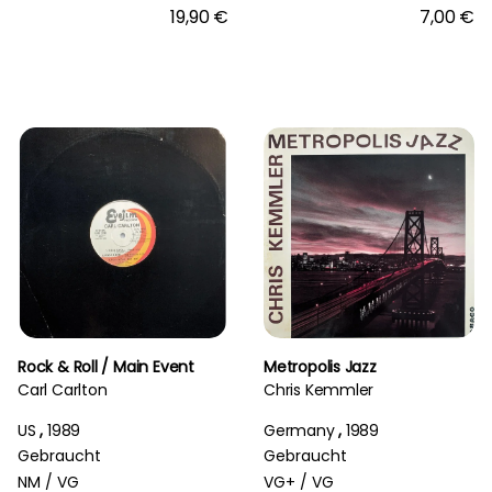
19,90 €
7,00 €
Rock & Roll / Main Event
Metropolis Jazz
Carl Carlton
Chris Kemmler
US
,
1989
Germany
,
1989
Gebraucht
Gebraucht
NM /
VG
VG+ /
VG