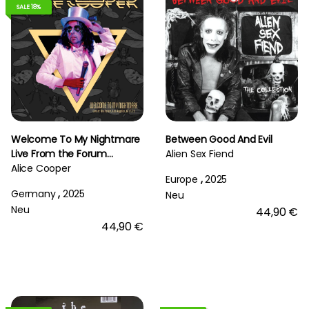
SALE 18%
Welcome To My Nightmare
Between Good And Evil
Live From the Forum
Alien Sex Fiend
6/17/75
Alice Cooper
Europe
,
2025
Germany
,
2025
Neu
Neu
44,90 €
44,90 €