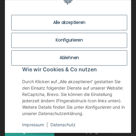
EVENTS
KONTAKT
Alle akzeptieren
IMPRESSUM
VERSANDKOSTEN
Konfigurieren
ZUSTANDSBEWERTUNG
Ablehnen
ZAHLUNGSMÖGLICHKEITEN
Wie wir Cookies & Co nutzen
AGB
WIDERRUFSRECHT
Durch Klicken auf „Alle akzeptieren“ gestatten Sie
den Einsatz folgender Dienste auf unserer Website:
DATENSCHUTZ
ReCaptcha, Brevo. Sie können die Einstellung
jederzeit ändern (Fingerabdruck-Icon links unten).
NEWSLETTER
Weitere Details finden Sie unter
Konfigurieren
und in
unserer
Datenschutzerklärung
.
Impressum
|
Datenschutz
Copyright © retrotain
Vertrag widerrufen