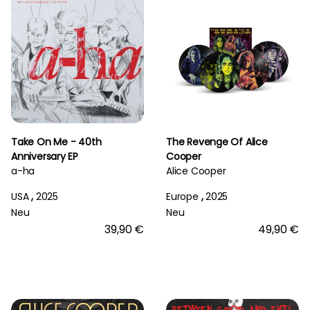
Take On Me - 40th
The Revenge Of Alice
Anniversary EP
Cooper
a-ha
Alice Cooper
USA
,
2025
Europe
,
2025
Neu
Neu
39,90 €
49,90 €