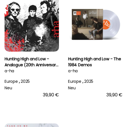
Hunting High and Low -
Hunting High and Low - The
Analogue (20th Anniversary
1984 Demos
Deluxe Edition)
a-ha
a-ha
Europe
,
2025
Europe
,
2025
Neu
Neu
39,90 €
39,90 €