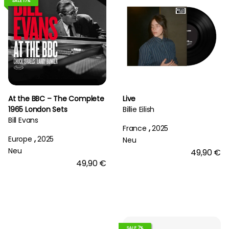
SALE 17%
At the BBC – The Complete
Live
1965 London Sets
Billie Eilish
Bill Evans
France
,
2025
Europe
,
2025
Neu
Neu
49,90 €
49,90 €
SALE 7%