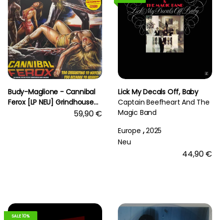
Budy-Maglione - Cannibal
Lick My Decals Off, Baby
Ferox [LP NEU] Grindhouse
Captain Beefheart And The
Releasing - | RSD 2025
Magic Band
59,90 €
Europe
,
2025
Neu
44,90 €
SALE 10%