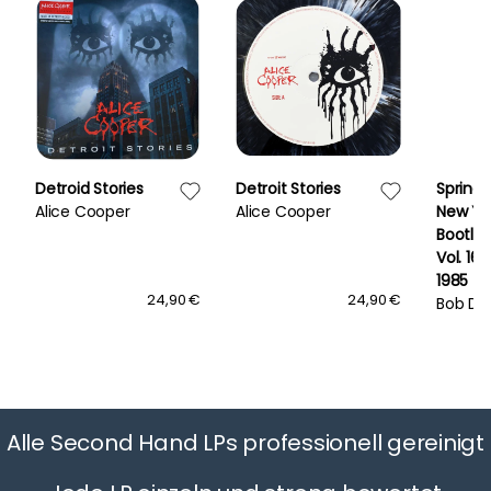
Detroid Stories
Detroit Stories
Springt
Alice Cooper
Alice Cooper
New Yo
Bootleg
Vol. 16
1985
24,90 €
24,90 €
Bob Dy
Alle Second Hand LPs professionell gereinigt