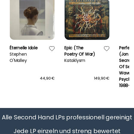
Éternelle Idole
Epic (The
Perfec
Stephen
Poetry Of War)
(Jon S
O'Malley
Kataklysm
Secret 
Of Sec
Wave
44,90 €
149,90 €
Psyche
1988-9
Jon Sa
Alle Second Hand LPs professionell gereinigt
Jede LP einzeln und streng bewertet