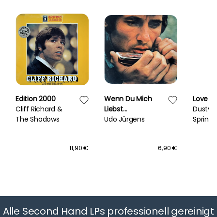
Edition 2000
Wenn Du Mich
Love & 
Cliff Richard &
Liebst...
Dusty
The Shadows
Udo Jürgens
Springf
11,90 €
6,90 €
Alle Second Hand LPs professionell gereinigt