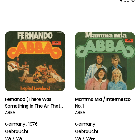
Fernando (There Was
Mamma Mia / Intermezzo
Something In The Air That
No. 1
Night)
ABBA
ABBA
Germany
,
1976
Germany
Gebraucht
Gebraucht
VG /
VG
VG /
VG+