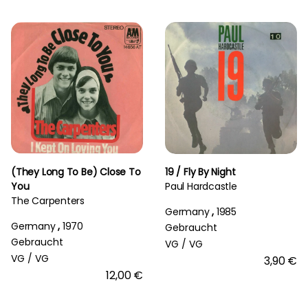
(They Long To Be) Close To
19 / Fly By Night
You
Paul Hardcastle
The Carpenters
Germany
,
1985
Germany
,
1970
Gebraucht
Gebraucht
VG /
VG
VG /
VG
3,90 €
12,00 €