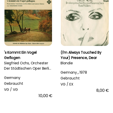
's Kommt Ein Vogel
(I'm Always Touched By
Geflogen
Your) Presence, Dear
Siegfried Ochs, Orchester
Blondie
Der Städtischen Oper Berlin,
Germany
,
1978
Richard Müller-Lampertz
Germany
Gebraucht
Gebraucht
VG /
EX
VG /
VG
8,00 €
10,00 €