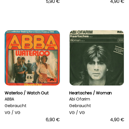
5,90 €
4,90 €
Waterloo / Watch Out
Heartaches / Woman
ABBA
Abi Ofarim
Gebraucht
Gebraucht
VG /
VG
VG /
VG
6,90 €
4,90 €