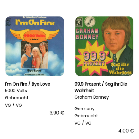
I'm On Fire / Bye Love
99,9 Prozent / Sag Ihr Die
5000 Volts
Wahrheit
Graham Bonney
Gebraucht
VG /
VG
Germany
3,90 €
Gebraucht
VG /
VG
4,00 €