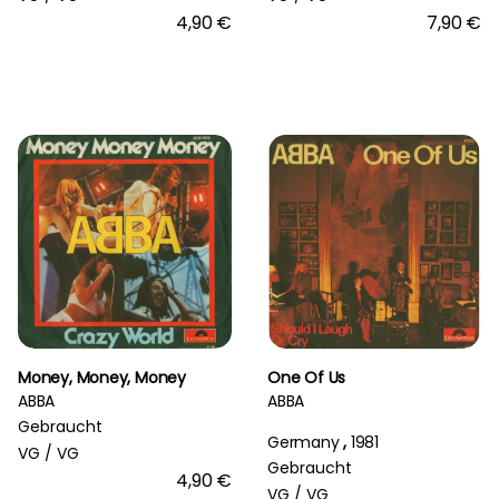
4,90 €
7,90 €
Money, Money, Money
One Of Us
ABBA
ABBA
Gebraucht
Germany
,
1981
VG /
VG
Gebraucht
4,90 €
VG /
VG