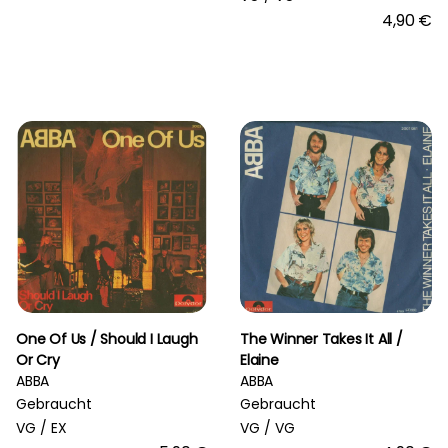
4,90 €
One Of Us / Should I Laugh
The Winner Takes It All /
Or Cry
Elaine
ABBA
ABBA
Gebraucht
Gebraucht
VG /
EX
VG /
VG