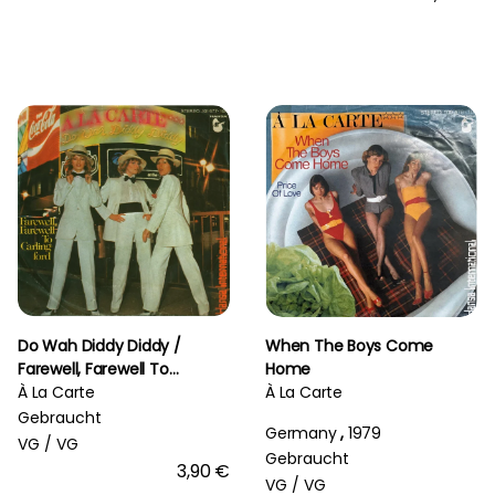
Do Wah Diddy Diddy /
When The Boys Come
Farewell, Farewell To
Home
Caringford
À La Carte
À La Carte
Gebraucht
Germany
,
1979
VG /
VG
Gebraucht
3,90 €
VG /
VG