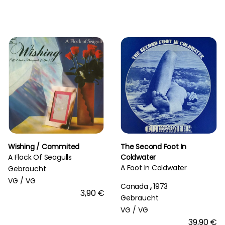
Wishing / Commited
The Second Foot In
A Flock Of Seagulls
Coldwater
A Foot In Coldwater
Gebraucht
VG /
VG
Canada
,
1973
3,90 €
Gebraucht
VG /
VG
39,90 €