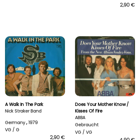
2,90 €
A Walk In The Park
Does Your Mother Know /
Nick Straker Band
Kisses Of Fire
ABBA
Germany
,
1979
Gebraucht
VG /
G
VG /
VG
2,90 €
4,90 €