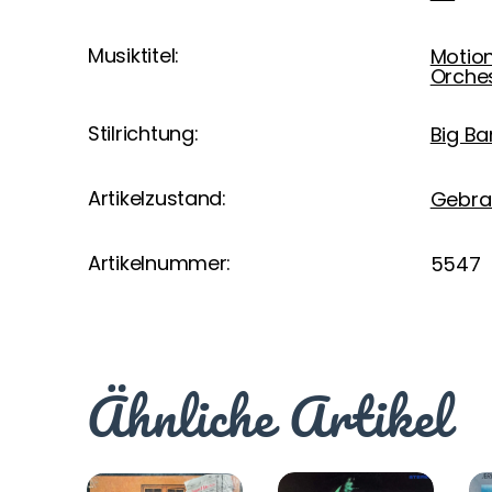
Musiktitel:
Motion
Orche
Stilrichtung:
Big Ba
Artikelzustand:
Gebra
Artikelnummer:
5547
Ähnliche Artikel