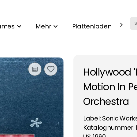
ames
Mehr
Plattenladen
Ank
Hollywood '
Motion In P
Orchestra
Label:
Sonic Work
Katalognummer: P
US
1960