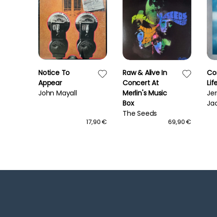
Notice To
Raw & Alive In
Co
Appear
Concert At
Lif
John Mayall
Merlin's Music
Je
Box
Ja
The Seeds
14,90 €
17,90 €
69,90 €