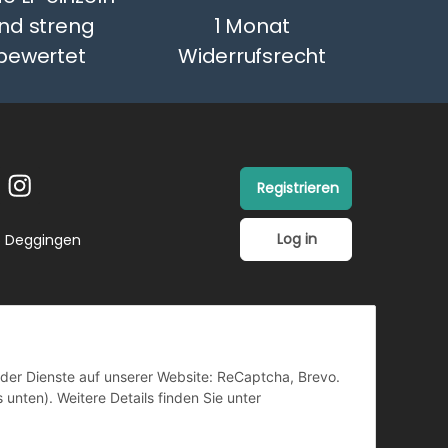
nd streng
1 Monat
bewertet
Widerrufsrecht
Registrieren
Log in
26 Deggingen
ender Dienste auf unserer Website: ReCaptcha, Brevo.
 unten). Weitere Details finden Sie unter
TZ
Copyright ©
Vertrag
widerrufen