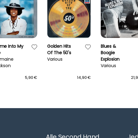
me Into My
Golden Hits
Blues &
e
Of The 50's
Boogie
rmaine
Various
Explosion
ckson
Various
5,90 €
14,90 €
21,
Alle Second Hand
Jed