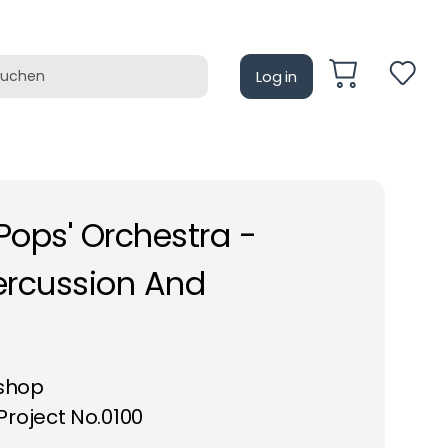
Log in
auf
Retrotain
Pops' Orchestra -
ercussion And
shop
roject No.0100