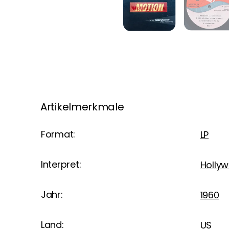
Artikelmerkmale
Format:
LP
Interpret:
Hollyw
Jahr:
1960
Land:
US