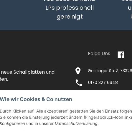
LPs professionell
u
gereinigt
Folge Uns
Geislinger Str.2, 733
 neue Schallplatten und
den.
0170 327 6648
Wie wir Cookies & Co nutzen
Durch Klicken auf „Alle akzeptieren“ gestatten Sie den Einsatz folg
NTAKT
IMPRESSUM
VERSANDKOSTEN
Sie können die Einstellung jederzeit ändern (Fingerabdruck-Icon links
Konfigurieren
und in unserer
Datenschutzerklärung
.
EITEN
AGB
WIDERRUFSRECHT
DATENSCHU