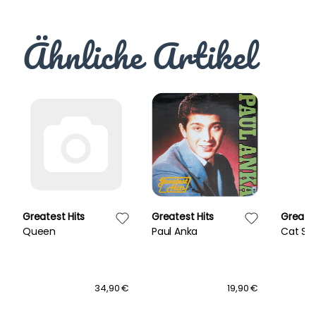
Ähnliche Artikel
Greatest Hits
Greatest Hits
Greates
Queen
Paul Anka
Cat St
34,90 €
19,90 €