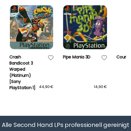
Crash
Pipe Mania 3D
Courier
Bandicoot 3
Warped
(Platinum)
[Sony
44,90 €
14,90 €
PlayStation 1]
Alle Second Hand LPs professionell gereinigt