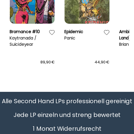
Bromance #10
Epidemic
Ambien
Kaytranada /
Panic
Land)
Suicideyear
Brian E
89,90 €
44,90 €
Alle Second Hand LPs professionell gereinigt
Jede LP einzeln und streng bewertet
1 Monat Widerrufsrecht