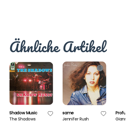
Ähnliche Artikel
Shadow Music
same
Profu
The Shadows
Jennifer Rush
Gianna