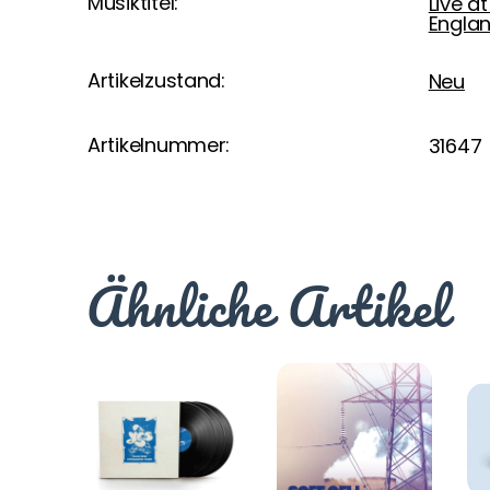
Musiktitel:
Live a
Englan
Artikelzustand:
Neu
Artikelnummer:
31647
Ähnliche Artikel