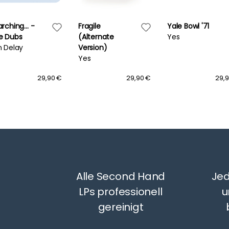
arching… -
Fragile
Yale Bowl '71
e Dubs
(Alternate
Yes
n Delay
Version)
Yes
29,90 €
29,90 €
29,
Alle Second Hand
Jed
LPs professionell
u
gereinigt