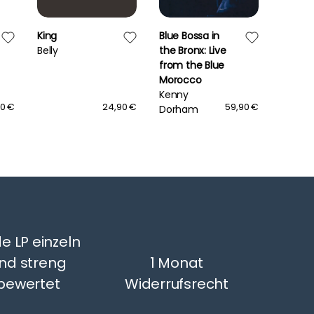
King
Blue Bossa in
Altern
Belly
the Bronx: Live
Atlanti
from the Blue
Crossi
Morocco
Rod St
Kenny
90 €
24,90 €
59,90 €
Dorham
e LP einzeln
nd streng
1 Monat
bewertet
Widerrufsrecht