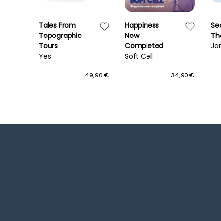
Tales From
Happiness
Se
Topographic
Now
Th
Tours
Completed
Ja
Yes
Soft Cell
37,90 €
49,90 €
34,90 €