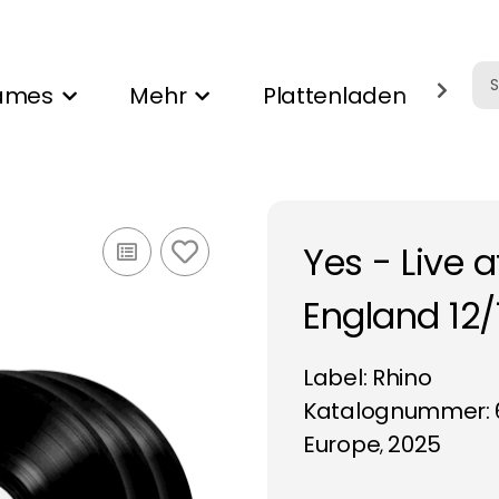
ames
Mehr
Plattenladen
Ank
Yes - Live 
England 12/
Label:
Rhino
Katalognummer: 
Europe
2025
,