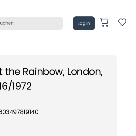
Log in
auf
Retrotain
at the Rainbow, London,
16/1972
603497819140